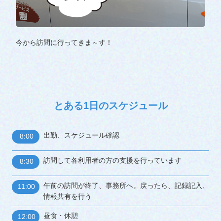
今から訪問に行ってきま～す！
よろ
とある1日のスケジュール
出勤、スケジュール確認
8:00
訪問して各利用者の方の支援を行っています
8:30
午前の訪問が終了、事務所へ。戻ったら、記録記入、
11:00
情報共有を行う
昼食・休憩
12:00